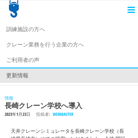
天
日本
にも
井
っと
ク
クレ
訓練施設の方へ
ーン
レ
運転
クレーン業務を行う企業の方へ
士
ー
を。
ン
ご利用者の声
シ
更新情報
ミ
ュ
レ
情報
長崎クレーン学校へ導入
ー
2023年1月23日
投稿者:
WEBMASTER
タ
天井クレーンシミュレータを長崎クレーン学校（長