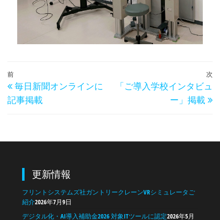
前
次
毎日新聞オンラインに
「ご導入学校インタビュ
記事掲載
ー」掲載
更新情報
フリントシステムズ社ガントリークレーンVRシミュレータご
紹介
2026年7月9日
デジタル化・AI導入補助金2026 対象ITツールに認定
2026年5月