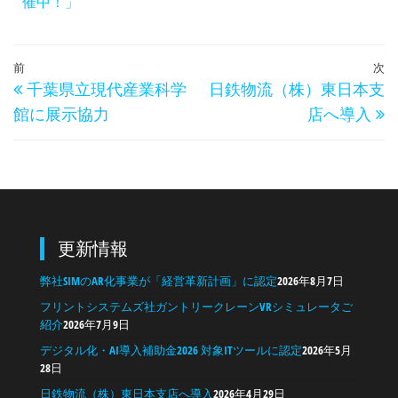
催中！」
前
次
千葉県立現代産業科学
日鉄物流（株）東日本支
館に展示協力
店へ導入
更新情報
弊社SIMのAR化事業が「経営革新計画」に認定
2026年8月7日
フリントシステムズ社ガントリークレーンVRシミュレータご
紹介
2026年7月9日
デジタル化・AI導入補助金2026 対象ITツールに認定
2026年5月
28日
日鉄物流（株）東日本支店へ導入
2026年4月29日