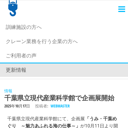
天
日本
にも
井
っと
ク
クレ
訓練施設の方へ
ーン
レ
運転
クレーン業務を行う企業の方へ
士
ー
を。
ン
ご利用者の声
シ
更新情報
ミ
ュ
レ
情報
千葉県立現代産業科学館で企画展開始
ー
2025年10月17日
投稿者:
WEBMASTER
タ
千葉県立現代産業科学館にて、企画展
「うみ・千葉め
ぐり ～魅力あふれる海の仕事～」
が10月11日より開