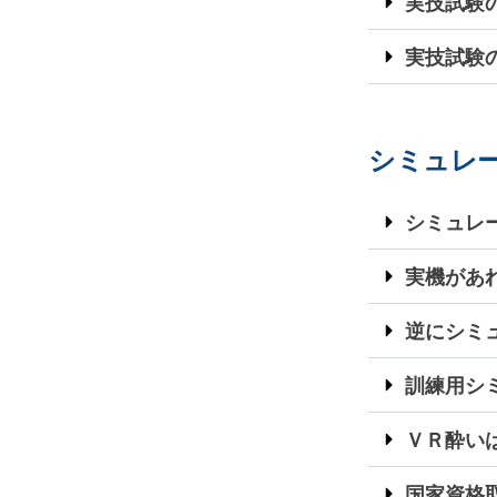
実技試験
実技試験
シミュレ
シミュレ
実機があ
逆にシミ
訓練用シ
ＶＲ酔い
国家資格