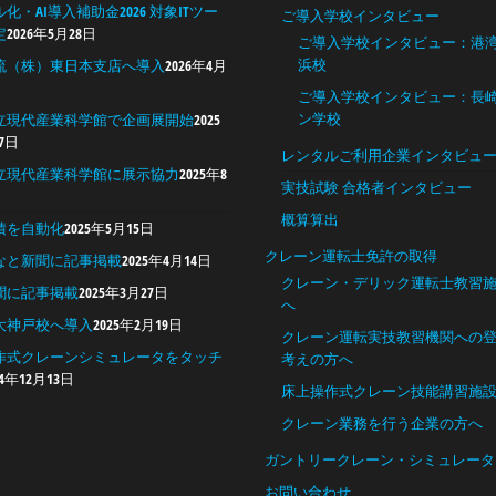
化・AI導入補助金2026 対象ITツー
ご導入学校インタビュー
定
2026年5月28日
ご導入学校インタビュー：港
浜校
流（株）東日本支店へ導入
2026年4月
ご導入学校インタビュー：長
ン学校
立現代産業科学館で企画展開始
2025
7日
レンタルご利用企業インタビュ
立現代産業科学館に展示協力
2025年8
実技試験 合格者インタビュー
概算算出
積を自動化
2025年5月15日
クレーン運転士免許の取得
なと新聞に記事掲載
2025年4月14日
クレーン・デリック運転士教習
聞に記事掲載
2025年3月27日
へ
大神戸校へ導入
2025年2月19日
クレーン運転実技教習機関への
作式クレーンシミュレータをタッチ
考えの方へ
24年12月13日
床上操作式クレーン技能講習施
クレーン業務を行う企業の方へ
ガントリークレーン・シミュレータ
お問い合わせ