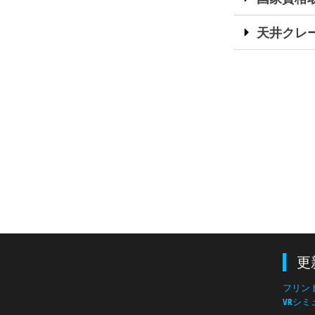
天井クレ
更
フリン
VRシ