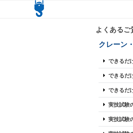
天
日本
にも
井
っと
ク
クレ
よくあるご
ーン
レ
運転
クレーン
士
ー
を。
ン
できるだ
シ
ミ
できるだ
ュ
できるだ
レ
ー
実技試験
タ
実技試験