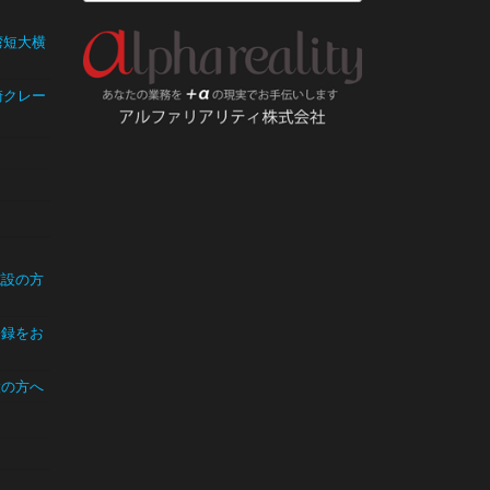
湾短大横
崎クレー
ー
施設の方
登録をお
設の方へ