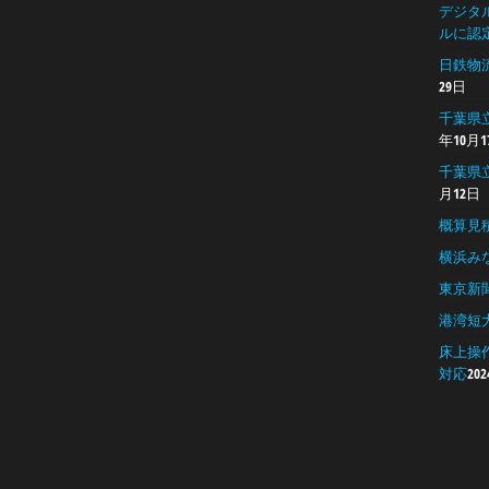
デジタル
ルに認
日鉄物
29日
千葉県
年10月1
千葉県
月12日
概算見
横浜み
東京新
港湾短
床上操
対応
20