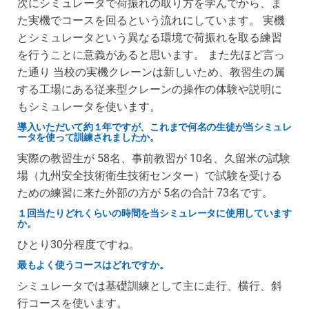
次にシミュレータで荷振れの取り方を学んでから、ま
た実機でコースを回るという流れにしています。 実機
とシミュレータという異なる環境で荷振れを取る練習
を行うことに意義があると思います。 また先ほど言っ
た通り 当校の実機クレーンは新しいため、教習生の属
する工場にある従来型クレーンの操作の体験や説明に
もシミュレータを使います。
導入いただいて約１年ですが、これまで何名の生徒が当シミュレ
ータを使って訓練されましたか。
実際の教習生が 58名、事前教習が 10名、久留米の試験
場（九州安全技術衛生技術センター）で試験を受ける
ための練習に来た外部の方が 5名の合計 73名です。
１回当たりどれくらいの時間を当シミュレータに使用しています
か。
ひとり30分程度ですね。
最もよく使うコースはどれですか。
シミュレータでは基礎訓練として主に走行、横行、斜
行コースを使います。