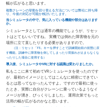
幅が広がると思います。
複数クレーンの挙動を切り替える方法については弊社に持ち帰
り、今後の対応が可能か検討いたします。
当シミュレータの中で、気に入っている機能や部分はあります
か。
シミュレータとしては通常の機能でしょうが、リセッ
トはとてもいいですね。 実機では倒れた障害物を元の
場所に立て直したりする必要がありますので。
（注：リセット「F5」キーを押すことで訓練開始前の状態に戻
す機能。訓練中に障害物を倒してしまったり荷振れが止まらなくな
ったりした場合に使用する）
導入後、シミュレータやVRに対する認識は変わりましたか。
私もここに来て初めてVRシミュレータを使ったのです
が、最初のイメージとしてはこんなに精密にできてい
るとは思ってなかったんですよ。ですので最初に使っ
たとき、実際に自分がクレーンに乗っているようなイ
メージが湧き、びっくりしました。 運用次第でもっと
活用の幅が広がるのかなと思います。