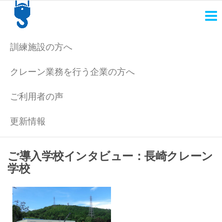
天
日本
にも
井
っと
ク
クレ
訓練施設の方へ
ーン
レ
運転
クレーン業務を行う企業の方へ
士
ー
を。
ン
ご利用者の声
シ
更新情報
ミ
ュ
ご導入学校インタビュー：長崎クレーン
レ
学校
ー
タ